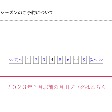
花桃シーズンのご予約について
<< 前へ
1
2
3
4
5
6
…
9
次へ >>
２０２３年３月以前の月川ブログはこちら