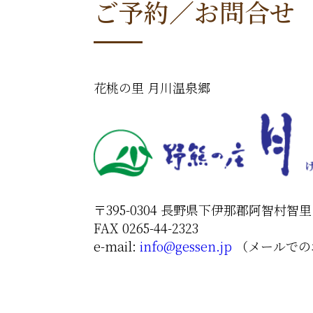
送
ご予約／お問合せ
り
花桃の里 月川温泉郷
〒395-0304 長野県下伊那郡阿智村智里 4
FAX 0265-44-2323
e-mail:
info@gessen.jp
（メールでの