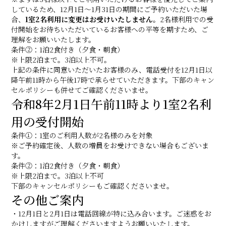
しているため、12月1日～1月31日の期間にご予約いただいた場
合、
1室2名利用に変更はお受けいたしません
。2名様利用での受
付開始をお待ちいただいているお客様への平等を期すため、ご
理解をお願いいたします。
条件②：1泊2食付き（夕食・朝食）
※上限2泊まで。3泊以上不可。
上記の条件に同意いただいたお客様のみ、電話受付を12月1日以
降午前11時から午後17時で承らせていただきます。下部のキャン
セルポリシーも併せてご確認くださいませ。
令和8年2月1日午前11時より1室2名利
用の受付開始
条件①：1室のご利用人数が2名様のみを対象
※ご予約確定後、人数の増員をお受けできない場合もございま
す。
条件②：1泊2食付き（夕食・朝食）
※上限2泊まで。3泊以上不可
下部のキャンセルポリシーもご確認くださいませ。
その他ご案内
・12月1日と2月1日は電話回線が特に込み合います。ご迷惑をお
かけしますがご理解くださいますようお願いいたします。