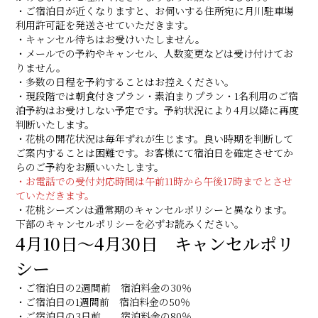
・ご宿泊日が近くなりますと、お伺いする住所宛に月川駐車場
利用許可証を発送させていただきます。
・キャンセル待ちはお受けいたしません。
・メールでの予約やキャンセル、人数変更などは受け付けてお
りません。
・多数の日程を予約することはお控えください。
・現段階では朝食付きプラン・素泊まりプラン・1名利用のご宿
泊予約はお受けしない予定です。予約状況により4月以降に再度
判断いたします。
・花桃の開花状況は毎年ずれが生じます。良い時期を判断して
ご案内することは困難です。お客様にて宿泊日を確定させてか
らのご予約をお願いいたします。
・お電話での受付対応時間は午前11時から午後17時までとさせ
ていただきます。
・花桃シーズンは通常期のキャンセルポリシーと異なります。
下部のキャンセルポリシーを必ずお読みください。
4月10日～4月30日 キャンセルポリ
シー
・ご宿泊日の2週間前 宿泊料金の30％
・ご宿泊日の1週間前 宿泊料金の50％
・ご宿泊日の3日前 宿泊料金の80％