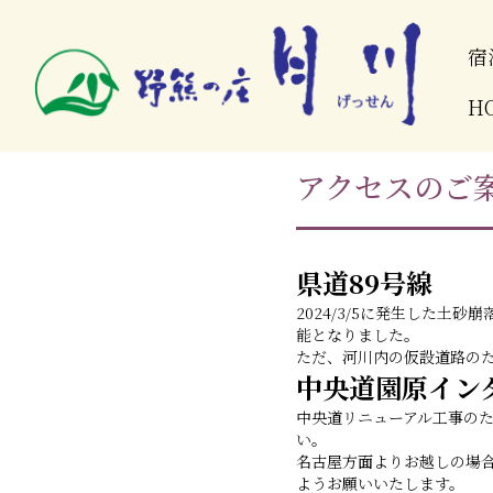
宿
H
アクセスのご
県道89号線
2024/3/5に発生した土
能となりました
。
ただ、河川内の仮設道路の
中央道園原イン
中央道リニューアル工事の
い。
名古屋方面よりお越しの場合
ようお願いいたします。