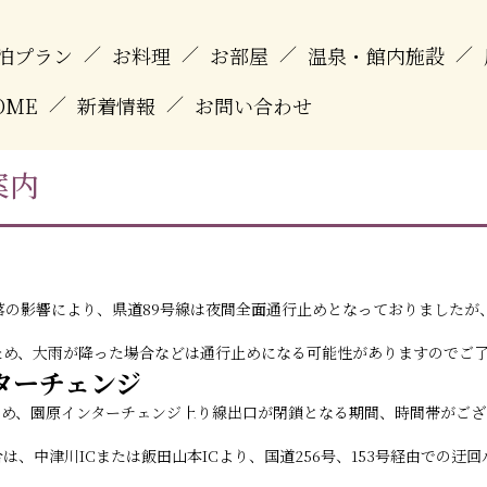
泊プラン
／
お料理
／
お部屋
／
温泉・館内施設
／
OME
／
新着情報
／
お問い合わせ
案内
砂崩落の影響により、県道89号線は夜間全面通行止めとなっておりましたが、
ため、大雨が降った場合などは通行止めになる可能性がありますのでご
ターチェンジ
ため、園原インターチェンジ上り線出口が閉鎖となる期間、時間帯がござ
は、中津川ICまたは飯田山本ICより、国道256号、153号経由での迂